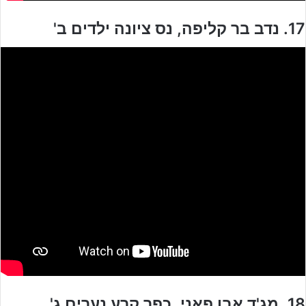
17. נדב בר קליפה, נס ציונה ילדים ב'
18. מג'ד אבו פאני, כפר קרע נערים ג'