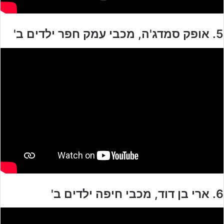
5. אופק סמדג'ה, מכבי עמק חפר ילדים ב'
6. ארי בן דוד, מכבי חיפה ילדים ב'