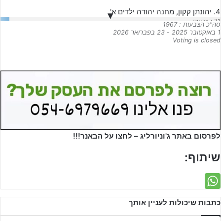
4. יהונתן קקון, מחנה יהודה ילדים א'
71
הצבעות
סה"כ הצבעות : 1967
1 באוקטובר 2025
-
23 בפברואר 2026
14. אור קקון, הפועל ר"ג צפון ילדים ב'
Voting is closed
70
6. ארי בן דוד, מכבי חיפה ילדים ב'
57
11. נועם מגור, הפועל עכו נערים ב'
38
1. נאור אילוז, עירוני מודיעין נערים א'
37
לפרסום באתר ג'וניורליג – לחצו על הבאנר!!!
17. נדב בר קליפה, נס ציונה ילדים ב'
28
שיתוף:
15. יקיר בריהון מכבי עמק חפר ילדים ב'
21
הצבעות
9. נהוראי כחלון, מכבי קרית גת נערים ג'
כתבות שיכולות לעניין אותך
18
18. מג'ד אבו פאני, כפר קרע נערים ג'