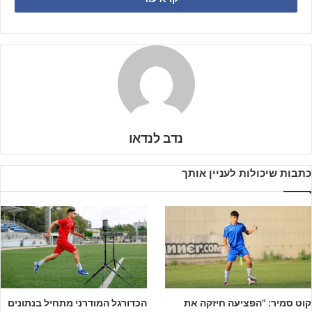
הפתיחה הייתה מפתיעה: בדקה ה־14 אליה כהן שלח כדור עומק מצוין
לג'ואן איברהים, שחלף על פני צמד הבלמים של נהריה וקבע 0:1 לגליל
גולן.
אך נהריה הגיבה במהרה – בדקה ה־27 רונן קצ'ניוק בישל כדור נהדר
לנועם ברונר, שעבר את השוער לביא דמרי והשווה ל־1:1. עבור ברונר,
היה זה שער ליגה משחק שני ברציפות ברציפות.
נדב לנדאו
כתבות שיכולות לעניין אותך
לפרסום באתר ג'וניורליג – לחצו על הבאנר!!!
לאחר מחצית ראשונה שקולה וקצבית, המחצית השנייה התנהלה בצורה
מאוזנת יותר וללא שערים נוספים.
קוט סמיר: "הפציעה חיזקה את
הכדורגל המודרני מתחיל בנתונים