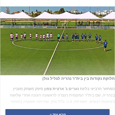
חלוקת נקודות בין בית"ר נהריה לגליל גולן
המחזור הרביעי בליגת
נערים ג' ארצית צפון
סיפק משחק מעניין
בנהריה, שם בית"ר המקומית נעצרה לראשונה העונה אחרי שלושה
ניצחונות רצופים. האורחת, מ.כ. גליל גולן, שהייתה חופשיה במחזור
הקודם, הגיעה מוכנה למשחק הקשה וסחטה נקודה חשובה.
קרא עוד