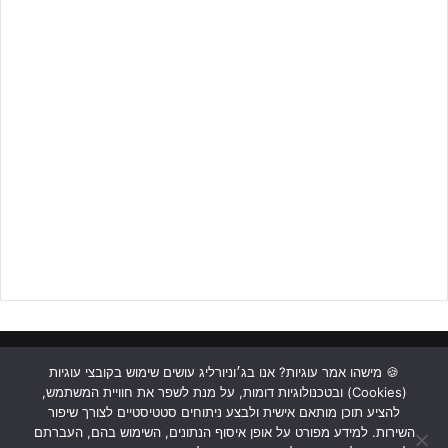
להשארת פרטים לחצו על הבאנר!!
ראשי
כתבות
תכנים מקצועיים
תנאי שימוש
מדיניות אבטחה
🍪 מישהו אמר עוגיות? אנו בג׳וניורליג עושים שימוש בקובצי עוגיות
(Cookies) ובטכנולוגיות דומות, על מנת לשפר את חוויית המשתמש,
כתבו לנו
להציע תוכן מותאם אישית ולבצע ניתוחים סטטיסטיים לצורך שיפור
השירות. למידע מפורט על אופן איסוף הנתונים, השימוש בהם, העברתם
Instagram
YouTube
Facebook