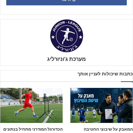
המשמעות הייתה כי השיבוץ בליגות של שנתוני החטיבה הצעירה לא
יתבסס רק על חלוקה גאוגרפית או על מבנה הליגות כפי שהכרנו בשנים
האחרונות, אלא גם על מיקום המועדון בטבלת הדירוג, טבלה שכבר
הפכה למשמעותית מאוד בכל הקשור לדמי השבחה ולמעמד המקצועי
של מחלקות הנוער.
מערכת ג'וניורליג
כתבות שיכולות לעניין אותך
המאבק על שיבוצי החטיבה
הכדורגל המודרני מתחיל בנתונים