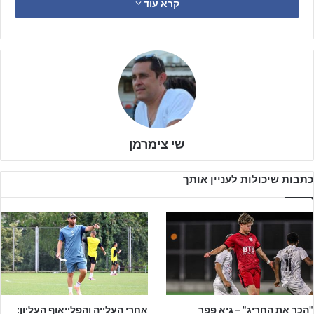
קרא עוד
מימון החל את דרכו בהכח רמת גן, ובהמשך עבר להפועל תל אביב, שם
עמד בין הקורות בקבוצות ילדים א' ונערים ג'. בעונה החולפת עשה את
המעבר להפועל רעננה, שם הפך לשוער הראשון של קבוצת נערים א'
והיה חלק משמעותי מעונה נהדרת של הקבוצה, שהתברגה בפלייאוף
העליון.
שי צימרמן
כתבות שיכולות לעניין אותך
"הכר את החריג" – גיא פפר
אחרי העלייה והפלייאוף העליון: