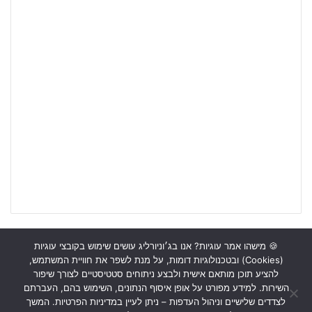
🍪 מישהו אמר עוגיות? אנו בג׳וניורליג עושים שימוש בקובצי עוגיות
(Cookies) ובטכנולוגיות דומות, על מנת לשפר את חוויית המשתמש,
ראשי
כתבות
תכנים מקצועיים
תנאי שימוש
מדיניות אבטחה
להציע תוכן מותאם אישית ולבצע ניתוחים סטטיסטיים לצורך שיפור
השירות. למידע מפורט על אופן איסוף הנתונים, השימוש בהם, העברתם
כתבו לנו
לצדדים שלישיים וניהול העדפות – ניתן לעיין במדיניות הפרטיות. המשך