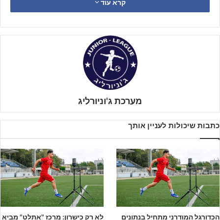
קרא עוד
"קודם כל המטרה הראשונה שלנו הייתה לחבר את הקבוצה ולגרום
לקבוצה להרגיש גאוות יחידה, וביחד עם המנהל המקצועי
גיא וייסמן
ומנהל הקבוצה
אבי ספקטור
אנו עומדים במטרה הזאת.
מערכת ג'וניורליג
כתבות שיכולות לעניין אותך
הכדורגל המודרני מתחיל בנתונים
לא רק כישרון: מרכז "אתלט" מביא