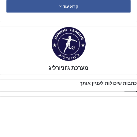
השחקניות הבולטות בכדורגל הנשים הצעיר בישראל.
קרא עוד
יחיא רשמה בעונת 2025/26 מספרים יוצאי דופן, כאשר
כבשה 111
שערים ב-36 משחקים
. על פי הנתונים שנמסרו, מדובר בכמות
השערים הגבוהה ביותר שנכבשה בליגות הנשים בארץ בכל הזמנים,
לאחר שעברה את שיאה של אור דיבן, שכבשה 109 שערים.
מערכת ג'וניורליג
כתבות שיכולות לעניין אותך