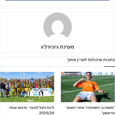
מערכת ג'וניורליג
כתבות שיכולות לעניין אותך
דווקא הקבוצה מצמרת הלאומית הצליחה להפתיע את מערך שלושת
"משהו בי השתחרר אחרי השער
ליגת העל לנוער- סיכום עונת
הראשון"
2025/26
הבלמים של
תמיר לוזון
, לחצה קדימה, חטפה כדורים ושחקניה סיכנו את