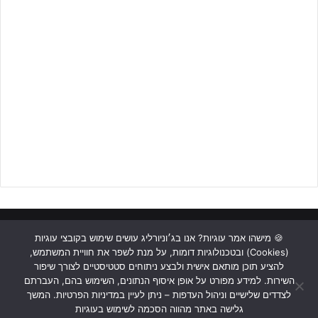
0-0 במחצית.
במחצית השנייה מכבי פ"ת ביצעה חילוף טקטי,
אביב יפת
עלה לשחק
במקום הבלם
עמית בנאי
, ופ"ת עברה לשחק במערך של ארבעה שחקני
הגנה.
ראשי
כתבות
תכנים מקצועיים
תנאי שימוש
מדיניות אבטחה
🍪 מישהו אמר עוגיות? אנו בג׳וניורליג עושים שימוש בקובצי עוגיות
(Cookies) ובטכנולוגיות דומות, על מנת לשפר את חוויית המשתמש,
כתבו לנו
להציע תוכן מותאם אישית ולבצע ניתוחים סטטיסטיים לצורך שיפור
השירות. למידע מפורט על אופן איסוף הנתונים, השימוש בהם, העברתם
Instagram
YouTube
Facebook
לצדדים שלישיים וניהול העדפות – ניתן לעיין במדיניות הפרטיות. המשך
מחצית ראשונה שקולה שהסתיימה ללא שערים (אתר ג'וניורליג)
גלישה באתר מהווה הסכמה לשימוש בעוגיות