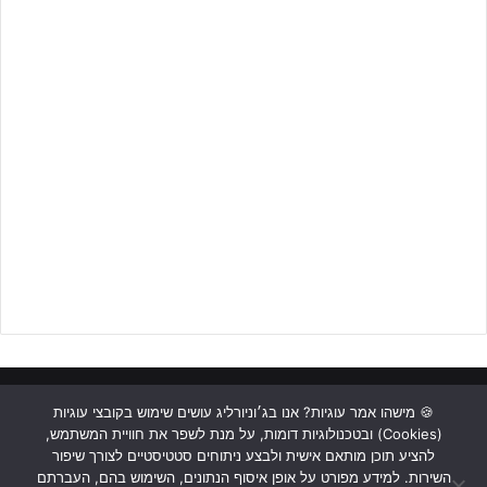
ראשי
כתבות
תכנים מקצועיים
תנאי שימוש
מדיניות אבטחה
🍪 מישהו אמר עוגיות? אנו בג׳וניורליג עושים שימוש בקובצי עוגיות
(Cookies) ובטכנולוגיות דומות, על מנת לשפר את חוויית המשתמש,
כתבו לנו
להציע תוכן מותאם אישית ולבצע ניתוחים סטטיסטיים לצורך שיפור
השירות. למידע מפורט על אופן איסוף הנתונים, השימוש בהם, העברתם