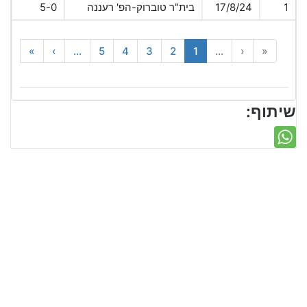
1
17/8/24
בית"ר טוברוק-הפ' רעננה
5-0
»
›
...
5
4
3
2
1
...
‹
«
שיתוף: