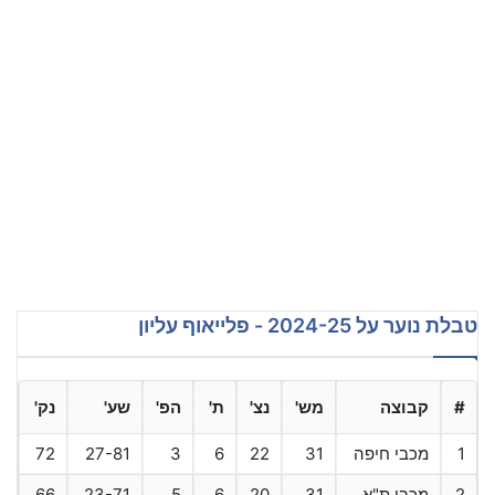
טבלת נוער על 2024-25 - פלייאוף עליון
#
קבוצה
מש'
נצ'
ת'
הפ'
שע'
נק'
1
מכבי חיפה
31
22
6
3
27-81
72
2
מכבי ת"א
31
20
6
5
23-71
66