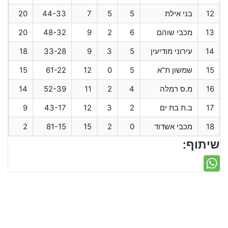
12
בני אילת
5
5
7
44-33
20
13
מכבי שוהם
6
2
9
48-32
20
14
עירוני מודיעין
5
3
9
33-28
18
15
שמשון ת"א
5
0
12
61-22
15
16
מ.ס רמלה
4
2
11
52-39
14
17
ב.ת בת ים
2
3
12
43-17
9
18
מכבי אשדוד
0
2
15
81-15
2
שיתוף: