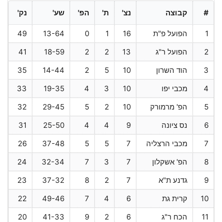
#
קבוצה
נצ'
ת'
הפ'
שע'
נק'
1
הפועל פ"ת
16
1
0
13-64
49
2
הפועל ר"ג
13
2
2
18-59
41
3
הוד השרון
10
5
2
14-44
35
4
מכבי יפו
10
3
4
19-35
33
5
הפ' מרמורק
10
2
5
29-45
32
6
נס ציונה
9
4
4
25-50
31
7
מכבי הרצליה
7
5
5
37-48
26
8
הפ' אשקלון
7
3
7
32-34
24
9
גדנע ת"א
7
2
8
37-32
23
10
קרית גת
6
4
7
49-46
22
11
הכח ר"ג
6
2
9
41-33
20