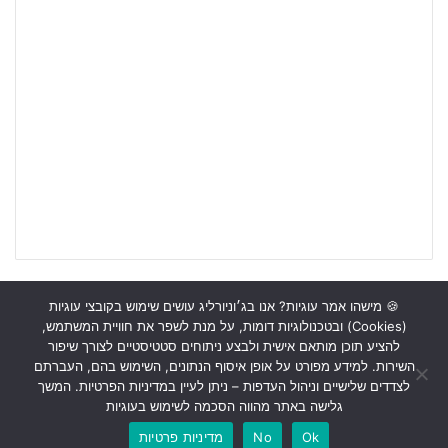
🍪 מישהו אמר עוגיות? אנו בג׳וניורליג עושים שימוש בקובצי עוגיות
(Cookies) ובטכנולוגיות דומות, על מנת לשפר את חוויית המשתמש,
ראשי
כתבות
תכנים מקצועיים
תנאי שימוש
מדיניות אבטחה
להציע תוכן מותאם אישית ולבצע ניתוחים סטטיסטיים לצורך שיפור
השירות. למידע מפורט על אופן איסוף הנתונים, השימוש בהם, העברתם
כתבו לנו
לצדדים שלישיים וניהול העדפות – ניתן לעיין במדיניות הפרטיות. המשך
גלישה באתר מהווה הסכמה לשימוש בעוגיות
Instagram
YouTube
Facebook
Ok
No
מדיניות פרטיות