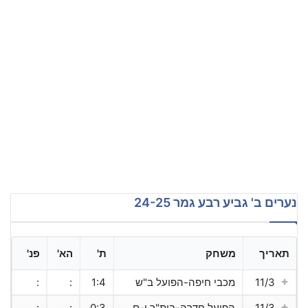
נערים ב' גביע רבע גמר 24-25
תאריך
משחק
ת'
הא'
פנ'
11/3
מכבי חיפה-הפועל ב"ש
1:4
:
:
11/3
הפועל חדרה-בית"ר י-ם
0:3
:
: