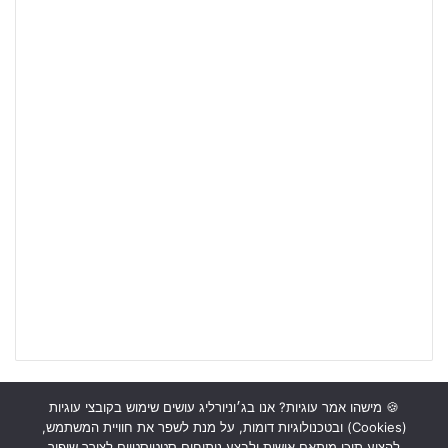
🍪 מישהו אמר עוגיות? אנו בג׳וניורליג עושים שימוש בקובצי עוגיות
(Cookies) ובטכנולוגיות דומות, על מנת לשפר את חוויית המשתמש,
ראשי
כתבות
תכנים מקצועיים
תנאי שימוש
מדיניות אבטחה
להציע תוכן מותאם אישית ולבצע ניתוחים סטטיסטיים לצורך שיפור