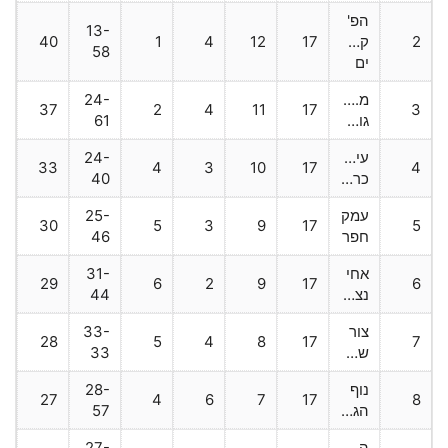
הפ'
13-
2
קרית
17
12
4
1
40
58
ים
מ.חיפה
24-
37
2
4
11
17
3
גולד'
61
עירוני
24-
33
4
3
10
17
4
כרמיאל
40
עמק
25-
30
5
3
9
17
5
חפר
46
אחי
31-
29
6
2
9
17
6
נצרת
44
צור
33-
28
5
4
8
17
7
שלום
33
נוף
28-
27
4
6
7
17
8
הגליל
57
הפועל
27-