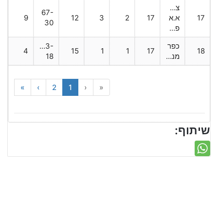
צעירי
67-
17
א.א
17
2
3
12
9
30
פאחם
כפר
103-
4
15
1
1
17
18
מנדא
18
»
›
2
1
‹
«
שיתוף: