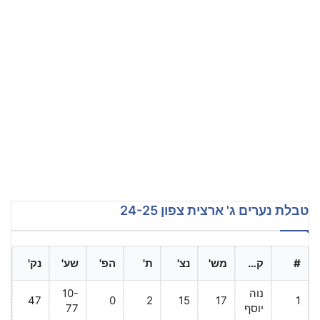
טבלת נערים ג' ארצית צפון 24-25
#
קבוצה
מש'
נצ'
ת'
הפ'
שע'
נק'
נוה
10-
47
0
2
15
17
1
יוסף
77