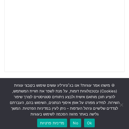
🍪 מישהו אמר עוגיות? אנו בג׳וניורליג עושים שימוש בקובצי עוגיות
(Cookies) ובטכנולוגיות דומות, על מנת לשפר את חוויית המשתמש,
ראשי
כתבות
תכנים מקצועיים
תנאי שימוש
מדיניות אבטחה
להציע תוכן מותאם אישית ולבצע ניתוחים סטטיסטיים לצורך שיפור
השירות. למידע מפורט על אופן איסוף הנתונים, השימוש בהם, העברתם
כתבו לנו
לצדדים שלישיים וניהול העדפות – ניתן לעיין במדיניות הפרטיות. המשך
גלישה באתר מהווה הסכמה לשימוש בעוגיות
Instagram
YouTube
Facebook
Ok
No
מדיניות פרטיות