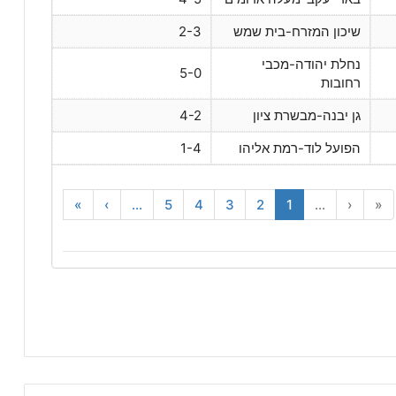
שיכון המזרח-בית שמש
2-3
נחלת יהודה-מכבי
5-0
רחובות
גן יבנה-מבשרת ציון
4-2
הפועל לוד-רמת אליהו
1-4
»
›
...
5
4
3
2
1
...
‹
«