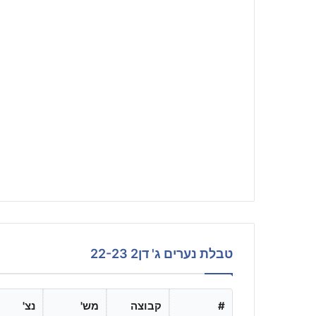
טבלת נערים ג' דן2 22-23
#
קבוצה
מש'
נצ'