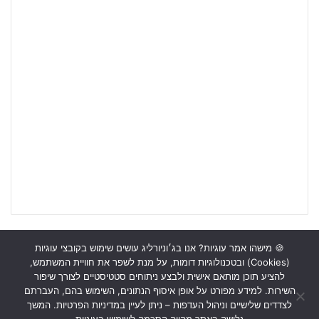
🍪 מישהו אמר עוגיות? אנו בג׳וניורליג עושים שימוש בקובצי עוגיות
(Cookies) ובטכנולוגיות דומות, על מנת לשפר את חוויית המשתמש,
ראשי
כתבות
תכנים מקצועיים
תנאי שימוש
מדיניות אבטחה
להציע תוכן מותאם אישית ולבצע ניתוחים סטטיסטיים לצורך שיפור
השירות. למידע מפורט על אופן איסוף הנתונים, השימוש בהם, העברתם
כתבו לנו
לצדדים שלישיים וניהול העדפות – ניתן לעיין במדיניות הפרטיות. המשך