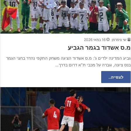
שי צימרמן
16 במאי 2026
מ.ס אשדוד בגמר הגביע
גביע המדינה ילדים ג': מ.ס אשדוד הציגה משחק התקפי נהדר בחצי הגמר
בנס ציונה, וגברה על מכבי ת"א דרום בדרך…
לצפייה..