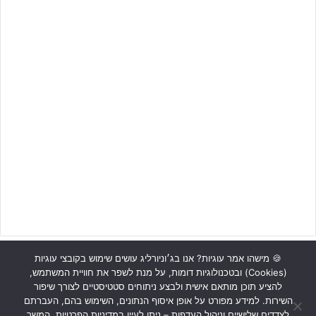
🍪 מישהו אמר עוגיות? אנו בג׳וניורליג עושים שימוש בקובצי עוגיות
(Cookies) ובטכנולוגיות דומות, על מנת לשפר את חוויית המשתמש,
ראשי
כתבות
תכנים מקצועיים
תנאי שימוש
מדיניות אבטחה
להציע תוכן מותאם אישית ולבצע ניתוחים סטטיסטיים לצורך שיפור
השירות. למידע מפורט על אופן איסוף הנתונים, השימוש בהם, העברתם
כתבו לנו
לצדדים שלישיים וניהול העדפות – ניתן לעיין במדיניות הפרטיות. המשך