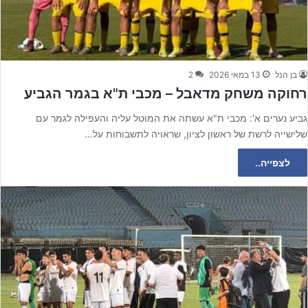
בן הנל
13 במאי 2026
2
רחוקה משחק מדאבל – מכבי ת"א בגמר הגביע
גביע נערים א': מכבי ת"א עשתה את המוטל עליה והעפילה לגמר עם
שלישייה לרשת של ראשון לציון, שראויה לתשבוחות על…
לצפייה..