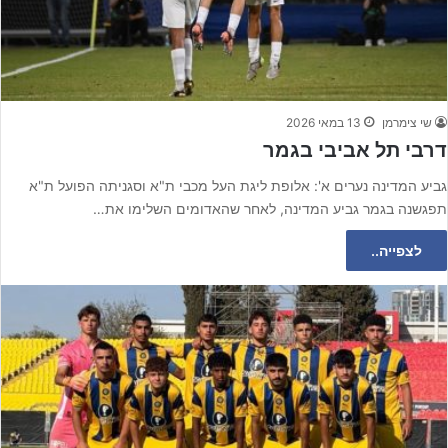
שי צימרמן
13 במאי 2026
דרבי תל אביבי בגמר
גביע המדינה נערים א': אלופת ליגת העל מכבי ת"א וסגניתה הפועל ת"א
תפגשנה בגמר גביע המדינה, לאחר שהאדומים השלימו את…
לצפייה..