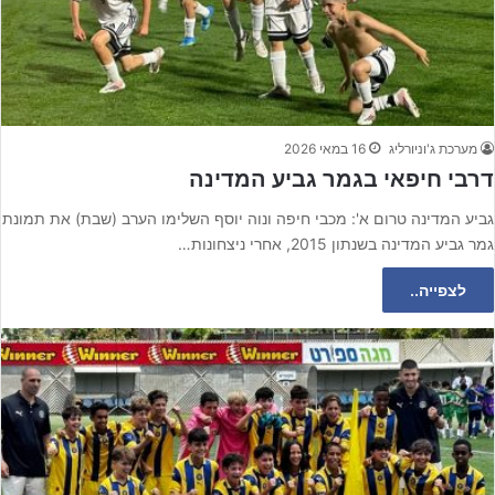
מערכת ג'וניורליג
16 במאי 2026
דרבי חיפאי בגמר גביע המדינה
גביע המדינה טרום א': מכבי חיפה ונוה יוסף השלימו הערב (שבת) את תמונת
גמר גביע המדינה בשנתון 2015, אחרי ניצחונות…
לצפייה..