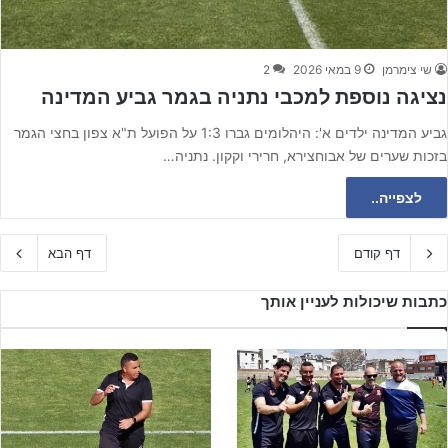
שי צימרמן
9 במאי 2026
2
נציגה נוספת למכבי נתניה בגמר גביע המדינה
גביע המדינה ילדים א': היהלומים גברו 1:3 על הפועל ת"א צפון בחצי הגמר
בזכות שערים של אבוחצירא, חרירי וקקון. נתניה…
לצפייה..
דף קודם
דף הבא
כתבות שיכולות לעניין אותך