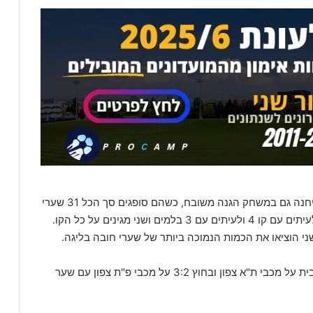
בנוסף למשחק ההתקפה הפורה של נתניה, הקבוצה ניחנה גם במשחק הגנה משובח, כשהם סופגים סך הכל 31 שערי
חובה, כשהם קבוצתית עומדים נכון מבחינה הגנתית, לעיתים עם קו 4 ולעיתים עם 3 בלמים ושני מגינים על כל הקו.
 שני הוציאו את הכמות הנמוכה ביותר של שערי חובה בליגה.
בדרך לאליפות נתניה רשמה ניצחונות דרמטיים 3:4 בבית על מכבי ת"א צפון ובחוץ 3:2 על מכבי פ"ת צפון עם שער