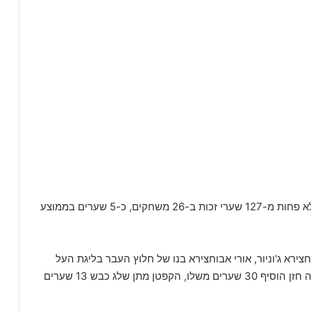
היהלומים מנתניה בעונתם הראשון ב-11 על 11 כבשו לא פחות מ-127 שערי זכות ב-26 משחקים, כ-5 שערים בממוצע
צירא ג'וניור, אורי אבוחצירא בנו של חלוץ העבר בליגת העל
שמעון אבוחצירא שסיים את העונה עם 28 שערים, נריה חזן הוסיף 30 שערים משלו, הקפטן מתן שלג כבש 13 שערים