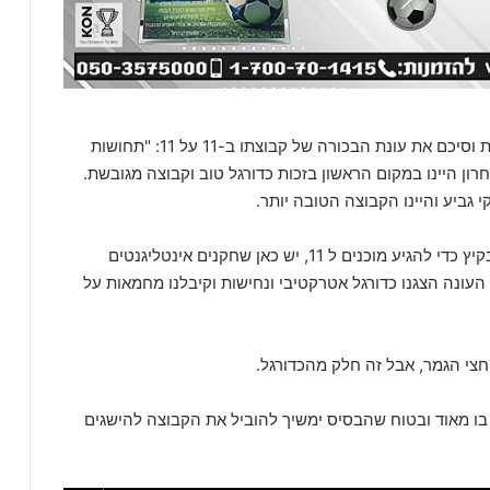
מאמנה של האלופה מכבי נתניה שיתף בתחושות וסיכם את עונת הבכורה של קבוצתו ב-11 על 11: "תחושות
רון היינו במקום הראשון בזכות כדורגל טוב וקבוצה מגובשת.
גביע והיינו הקבוצה הטובה יותר.
עשינו הכנה טובה כבר מהעונה שעברה ומחנה אימון בקיץ כדי להגיע מוכנים ל 11, יש כאן שחקנים אינטליגנטים
ח ומהיר. לאורך כל העונה הצגנו כדורגל אטרקטיבי ונחישות וקיבלנו מחמאות על
י הגמר, אבל זה חלק מהכדורגל.
 בו מאוד ובטוח שהבסיס ימשיך להוביל את הקבוצה להישגים