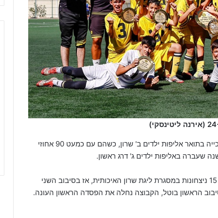
שנתון 2012 של מכבי נתניה סוגרים עונה נהדרת עם זכייה בתואר אליפות ילדים ב' שרון, כשהם עם כמעט 90 אחוזי
 שעברה באליפות ילדים ג' דרג ראשון.
קבוצתו של בן לוי פתה את העונה בסערה עם רצף של 15 ניצחונות במסגרת ליגת שרון האיכותית, אז בסיבוב השני
בוב הראשון בוטל, הקבוצה נחלה את הפסדה הראשון העונה.