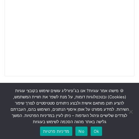
🍪 מישהו אמר עוגיות? אנו בג׳וניורליג עושים שימוש בקובצי עוגיות
(Cookies) ובטכנולוגיות דומות, על מנת לשפר את חוויית המשתמש,
ראשי
כתבות
תכנים מקצועיים
תנאי שימוש
מדיניות אבטחה
להציע תוכן מותאם אישית ולבצע ניתוחים סטטיסטיים לצורך שיפור
השירות. למידע מפורט על אופן איסוף הנתונים, השימוש בהם, העברתם
כתבו לנו
לצדדים שלישיים וניהול העדפות – ניתן לעיין במדיניות הפרטיות. המשך
גלישה באתר מהווה הסכמה לשימוש בעוגיות
Instagram
YouTube
Facebook
Ok
No
מדיניות פרטיות