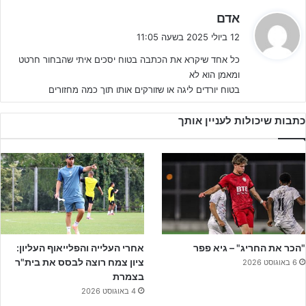
דרמטיים על הפועל ירושלים והפועל חדרה סייעו בדרך להעפלה לליגת
ה
אדם
ג
העל, שעליה חתומים לא מעט שחקנים.
12 ביולי 2025 בשעה 11:05
י
כל אחד שיקרא את הכתבה בטוח יסכים איתי שהבחור חרטט
ב
איתמר יונה, לירן תורג'מן, רון אפפלד, ליעד סיסו ואלעד גוזלן
הם רק
ומאמן הוא לא
:
חמישה מחבורת השחקנים שנלחמו עד לשניה האחרונה, אך כולם שחקני
בטוח יורדים ליגה או שזורקים אותו תוך כמה מחזורים
שנתון 2006- שכן רק שלושה שחקני 2006 יכולים להמשיך בנוער כחריגי
גיל.
כתבות שיכולות לעניין אותך
לקראת העונה הנוכחית בליגת העל צורפו שחקנים שכבר טעמו את ליגת
העל לנוער אשתקד-
אייל עמר
שהגיע מחדרה ו
יאיר רובס
שהגיע
מבית"ר טוברוק, כאשר בקרוב יתבצעו החתמות מסקרנות נוספות.
"הכר את החריג" – גיא פפר
אחרי העלייה והפלייאוף העליון:
ציון צמח רוצה לבסס את בית"ר
6 באוגוסט 2026
בצמרת
4 באוגוסט 2026