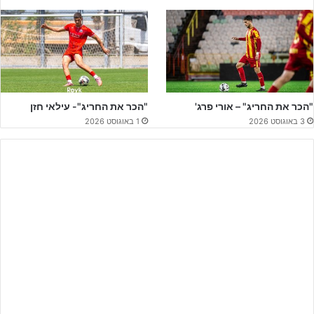
"הכר את החריג" – אורי פרג'
"הכר את החריג"- עילאי חזן
לקבלת הקטלוג המלא – לחצו על הבאנר!!
3 באוגוסט 2026
1 באוגוסט 2026
שוחחנו עם
לידן דלויה
שיוליך את העכואים גם בליגה הבכירה לקראת
פתיחת העונה.
לידן, קיבלת את קבוצת הנוער של הפועל עכו ממש רגע לפני
המבחנים. בזמן הקצר שהיה לך, על מה נתת דגש?
"לקראת סיום העונה הייתה הרגשה שהחיבור שהיה בקבוצה, אחרי עונה
מצויינת עם מיכה דיין שעשה עבודה נפלאה, קצת לא התחבר. הגעתי
אחרי שני משחקים פחות טובים והיינו צריכים להדביק את הדבר הזה
ולהבין שקודם כל במשחק קבוצתי, נצטרך להביא את ההיסטוריה הזאת
לעכו.