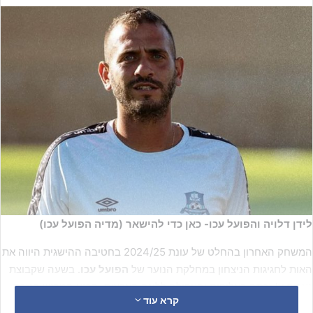
לידן דלויה והפועל עכו- כאן כדי להישאר (מדיה הפועל עכו)
המשחק האחרון בהחלט של עונת 2024/25 בחטיבה ההישגית היווה את
האות לחגיגות הניצחון במחלקת הנוער של
הפועל עכו
. בשעה שקבוצת
נערים א' זכתה באליפות והעפילה לליגה הארצית, הרגע המרגש בגזרת
קרא עוד
קבוצת הנוער נרשם באצטדיון עילוט.