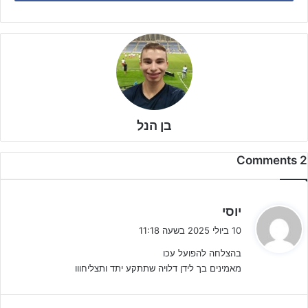
בן הנל
2 Comments
ה
יוסי
ג
10 ביולי 2025 בשעה 11:18
י
בהצלחה להפועל עכו
ב
מאמינים בך לידן דלויה שתתקע יתד ותצליחווו
:
לאחר שבליגה הסדירה היה זה
מיכה דיין
שהוליך את עכו לסגנות,
לידן
דלויה
נקרא לדגל למשחקי ההכרעה ועשה את הבלתי יאומן. ניצחונות