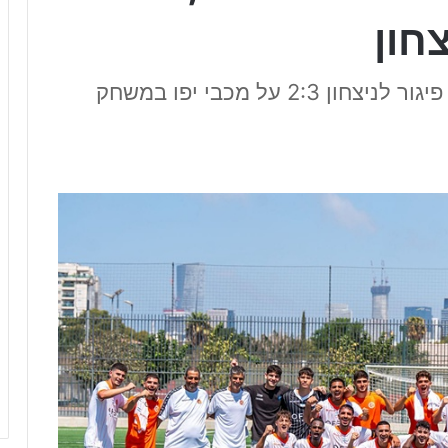
חון
נוער לאומית דרום: כפר שלם הופכת פיגור לניצחון 2:3 על מכבי יפו במשחק