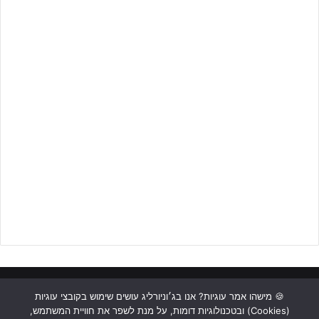
והכי חשוב האנושית".
ראשי
כתבות
תכנים מקצועיים
תנאי שימוש
מדיניות אבטחה
🍪 מישהו אמר עוגיות? אנו בג׳וניורליג עושים שימוש בקובצי עוגיות
(Cookies) ובטכנולוגיות דומות, על מנת לשפר את חוויית המשתמש,
הקבוצה זכתה אשתקד באליפות מחוז חוף, לאור הזכייה באליפות
כתבו לנו