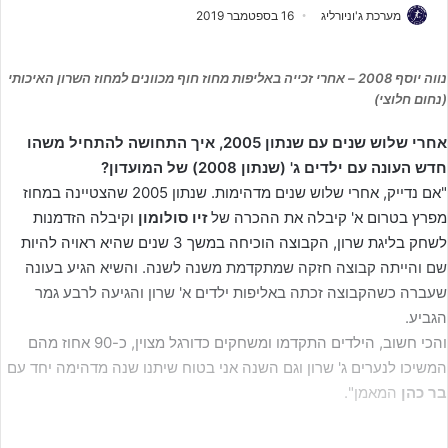
מערכת ג'וניורליג
16 בספטמבר 2019
נווה יוסף 2008 – אחרי זכייה באליפות מחוז חוף מכוונים למחוז השרון האיכותי
(נחום חלוצי)
אחרי שלוש שנים עם שנתון 2005, איך התחושה להתחיל משהו
חדש העונה עם ילדים ג' (שנתון 2008) של המועדון?
"אם נדייק, אחרי שלוש שנים מדהימות. שנתון 2005 שהצטיינה במחוז
מפרץ בטרום א' קיבלה את ההכרה של
זיו סולומון
וקיבלה הזדמנות
לשחק בליגת שרון, הקבוצה הוכיחה במשך 3 שנים שהיא ראויה להיות
שם והייתה קבוצה חזקה שמתקדמת משנה לשנה. והשיא הגיע בעונה
שעברה כשהקבוצה זכתה באליפות ילדים א' שרון והגיעה לרבע גמר
הגביע.
והכי חשוב, הילדים התקדמו ומשחקים כדורגל מצוין, כ-90 אחוז מהם
המשיכו לנערים ג' שרון וגם השנה אני בטוח שיתנו שנה מדהימה יחד עם
בר כהן
המאמן".