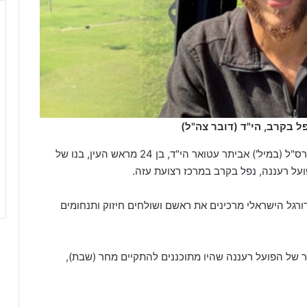
פל בקרב, הי"ד (דובר צה"ל)
הערב (שישי) דובר צה"ל התיר לפרסום כי לוחם צה"ל רס"ל (במיל') אביתר עטואר הי"ד, בן 24 מראש העין, בנו של
ל רעננה, נפל בקרב במרכז רצועת עזה.
רגל הישראלי מרכינים את ראשם ושולחים חיזוק ותנחומים
 של הפועל רעננה שהיו מתוכננים להתקיים מחר (שבת),