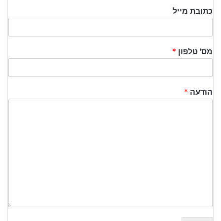
a
i
כתובת מייל
s
r
t
s
t
מס' טלפון
*
הודעה
*