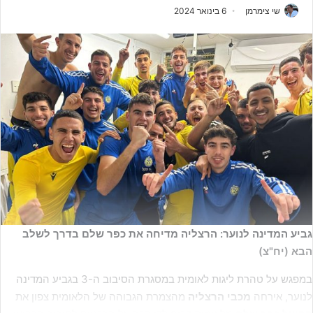
שי צימרמן
6 בינואר 2024
גביע המדינה לנוער: הרצליה מדיחה את כפר שלם בדרך לשלב
הבא (יח"צ)
במפגש על טהרת ליגות לאומית במסגרת הסיבוב ה-3 בגביע המדינה
לנוער, אירחה
מכבי הרצליה
מהצמרת הגבוהה של הלאומית צפון את