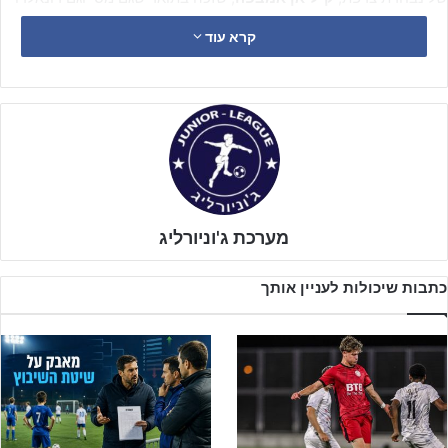
לא הצליחו להגיע אליו, גביע העולם בכדורגל. מאז כבר כבר ארבע שנים
קרא עוד
שמדברים עליו בתור היורש של שניהם, וכעת הוא מככב במדי נבחרת
צרפת במשחקי היורו. הוא אומנם נמצא בתודעה של כולנו כבר הרבה זמן,
אבל צריך לזכור שהכוכב הצעיר רק בן 22.
הכוכב של פריז סן ז׳רמן החל לשחק כדורגל כבר בגיל 5 בקבוצת
AS
Bondi
שבה אביו היה מאמן. הוא הגיע לאקדמיית הכדורגל הצרפתית
בקליירפונטיין, וסומן מגיל צעיר כפוטנציאל אדיר ומועדונים החלו לנסות
לצוד אותו. כשהיה בוגר יותר
מנצ‘סטר יונייטד
עקבה אחריו במשך שנה
מערכת ג'וניורליג
רצופה, אבל בסופו של דבר היה זה המאמן
לואי ואן חאל
שהחליט שלא
להחתים אותו.
כתבות שיכולות לעניין אותך
האפליקציה שיכולה להיות המאמן הדיגיטלי שלכם – לחצו להורדה