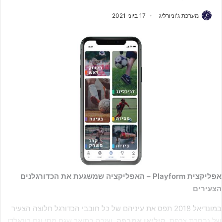
מערכת ג'וניורליג
17 ביוני 2021
אפליקצית Playform – האפליקציה שמשגעת את הכדורגלנים
הצעירים
במונדיאל 2018 תפס את עיניהם של כל חובבי הכדורגל חלוצה הצעיר
של נבחרת צרפת,
קיליאן אמבפה
, שזכה בתואר שגם מסי וגם רונאלדו