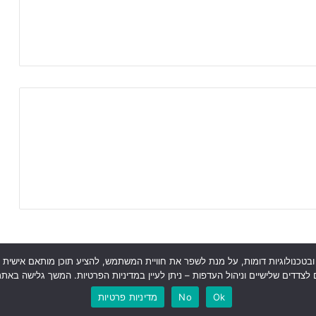
 מישהו אמר עוגיות? אנו בג׳וניורליג עושים שימוש בקובצי עוגיות (Cookies) ובטכנולוגיות דומות, על מנת לשפר את חוויי
ראשי
כתבות
תכנים מקצועיים
תנאי שימוש
מדיניות אבטחה
כתבו לנו
צדדים שלישיים וניהול העדפות – ניתן לעיין במדיניות הפרטיות. המשך גלישה באת
Instagram
YouTube
Facebook
Ok
No
מדיניות פרטיות