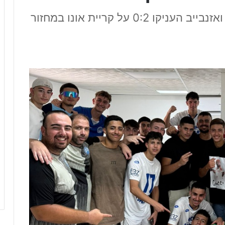
נעור ארצית דרום: שערים של סטולין ואזנבייב העניקו 0:2 על קריית אונו במחזור