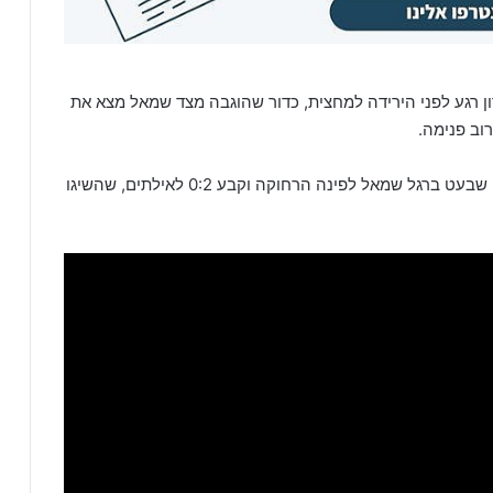
ון רגע לפני הירידה למחצית, כדור שהוגבה מצד שמאל מצא את
וב פנימה.
עשרים דקות לסיום, כדור עומק מצא את מירון אזנבייב, שבעט ברגל שמאל לפינה הרחוקה וקבע 0:2 לאילתים, שהשיגו