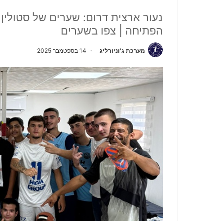
הפתיחה | צפו בשערים
מערכת ג'וניורליג
14 בספטמבר 2025