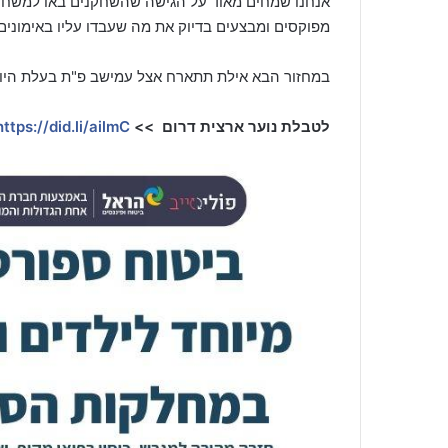
אנחנו שמחים מאוד על הגישה שהשחקנים באו למשחק
מפוקסים ומבצעים בדיוק את מה שעבדו עליו באימונים"
במחזור הבא אילת תתארח אצל עמישב פ"ת בעלת היומר
לטבלת נוער ארצית דרום >>
https://did.li/ailmC