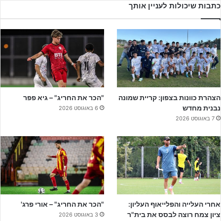
כתבות שיכולות לעניין אותך
ההשתייכות לטופ 5 כשרק לפני 3 שנים שיחקה קבוצת הנוער בליגה
הלאומית, היא סמל ודוגמא למועדון שמבין דבר או שניים בניהול נכון,
והוכחה לכך שסבלנות ואמונה בדרך הם שם המשחק. האקדמיה
המפוארת, ההשקעה הגדולה של
ג׳קי בן זקן
והסגל המפוצץ בכישרון הם
שמייצרים שחקנים לקבוצה הבוגרת ולליגה כולה. קבוצת הנוער
האשדודית היא הדבר החם ביותר באזור הדרום.
הצהרת כוונות בצפון: קריית שמונה
"הכר את החריג" – גיא פפר
נבנית מחדש
6 באוגוסט 2026
7 באוגוסט 2026
אחרי העלייה והפלייאוף העליון:
"הכר את החריג" – אורי פרג'
ציון צמח רוצה לבסס את בית"ר
3 באוגוסט 2026