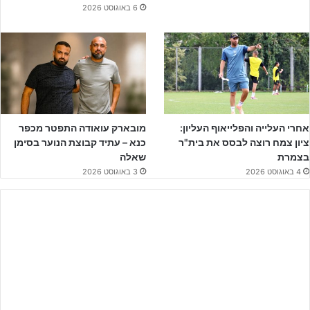
6 באוגוסט 2026
לכדורגל בקריאה לעודד ישראלים הנמצאים בקרבת וינה/סלובקי הגיע
למשחק גמר אליפות אירופה U19
אחרי העלייה והפלייאוף העליון:
מובארק עואודה התפטר מכפר
ציון צמח רוצה לבסס את בית"ר
כנא – עתיד קבוצת הנוער בסימן
בצמרת
שאלה
4 באוגוסט 2026
3 באוגוסט 2026
נותרו מקומות אחרונים לטרום עונה – לפרטים לחצו על הבאנר!!!