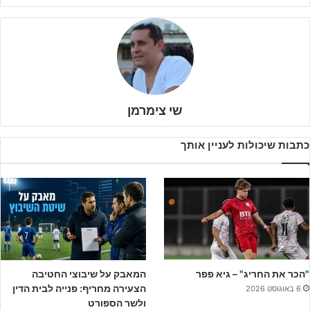
הנבחרת תפגוש מחר את נבחרת אנגליה, לה הפסדנו בשלב הבתים 1:0
במטרה להמשיך בחלום הקסום ו
"לתת למדמון להניף את הגביע"
כפי
ששחקני הנבחרת חגגו בחדר ההלבשה.
שי צימרמן
כתבות שיכולות לעניין אותך
הנה זה מגיע….תנו למדמון להניף את הגביע – בע"ה (Photo by Seb
"הכר את החריג" – גיא פפר
המאבק על שיבוצי החטיבה
Day – UEFA via Sportsfile)
הצעירה מחריף: פנייה לבית הדין
6 באוגוסט 2026
ולשר הספורט
כדי לתת לנבחרת את הדחיפה הראויה מהיציע, יצאה היום ההתאחדות