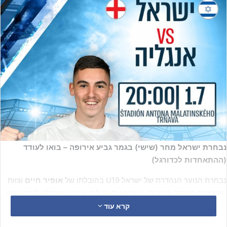
נבחרת ישראל מחר (שישי) בגמר גביע אירופה – בואו לעודד
(ההתאחדות לכדורגל)
נבחרת הנוער הנהדרת של ישראל U19 בהובלתו של
אופיר חיים
וצוות
המאמנים הנהדר שסביבו, עשתה את הבלתי יאומן והעפילה לגמר היורו,
כשהיא מבטיחה גם את מקומה באליפות העולם U20.
קרא עוד