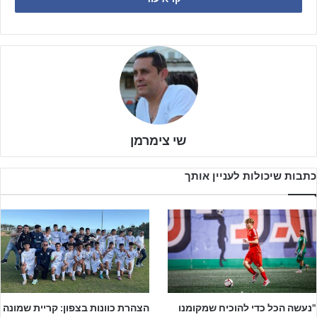
כ
מו כן נדחו משחקי השלמה
במסגרת הליגה
שהיו צפויים להיערך
היום.
שי צימרמן
לפרסום באתר ג'וניורליג – לחצו על הבאנר!!!
כתבות שיכולות לעניין אותך
"נעשה הכל כדי להוכיח שמקומנו
הצהרת כוונות בצפון: קריית שמונה