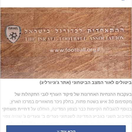
ביטולים לאור המצב הביטחוני (אתר ג'וניורליג)
בעקבות ההנחיות האחרונות של פיקוד העורף לגבי התקהלות של
מקסימום 30 איש בשטח פתוח, בחלק ניכר מהאזורים במרכז הארץ,
בנוסף להגבלות הקיימות כבר בצפון המדינה, הוחלט על
דחיית משחקי
הסיבוב השני בגביע המדינה לשנתוני נערים ב' ונערים ג'
שהיה צפוי
להתקיים היום (שלישי). למעט משחק שמתקיים בשעה 16:00 באילת.
קרא עוד