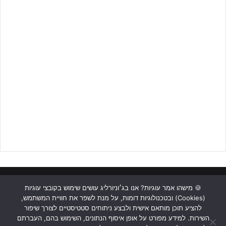
ראשי
כתבות
תכנים מקצועיים
תנאי שימוש
מדיניות אבטחה
🍪 מישהו אמר עוגיות? אנו בג׳וניורליג עושים שימוש בקובצי עוגיות
(Cookies) ובטכנולוגיות דומות, על מנת לשפר את חוויית המשתמש,
כתבו לנו
להציע תוכן מותאם אישית ולבצע ניתוחים סטטיסטיים לצורך שיפור
השירות. למידע מפורט על אופן איסוף הנתונים, השימוש בהם, העברתם
Instagram
YouTube
Facebook