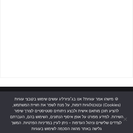
לפרטים נוספים לחצו על הבאנר!!!
כבר בפתיחת המחצית השנייה המארחים מקבלים פנדל, אבל
ירון
זילברשמידט
, שוערה המחליף של האורחים, עוצר בצורה נהדרת את
כדור העונשין ומשאיר את קבוצתו בחיים.
בדקה ה69 כפר שלם סגרה את הסיפור סופית, עם שער שלישי.
יואב
קוחלני
נוגח באומנות מעל השוער עם שער נפלא. שלוש דקות לאחר מכן,
המשחק הופך לתבוסה.
עידו קלדרון
כובש את השער הרביעי לקבוצתו,
בתצוגת משחק פשוט נפלאה שלה.
ראשי
כתבות
תכנים מקצועיים
תנאי שימוש
מדיניות אבטחה
🍪 מישהו אמר עוגיות? אנו בג׳וניורליג עושים שימוש בקובצי עוגיות
(Cookies) ובטכנולוגיות דומות, על מנת לשפר את חוויית המשתמש,
כתבו לנו
להציע תוכן מותאם אישית ולבצע ניתוחים סטטיסטיים לצורך שיפור
השירות. למידע מפורט על אופן איסוף הנתונים, השימוש בהם, העברתם
Instagram
YouTube
Facebook
לצדדים שלישיים וניהול העדפות – ניתן לעיין במדיניות הפרטיות. המשך
גלישה באתר מהווה הסכמה לשימוש בעוגיות