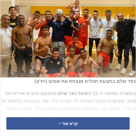
כפר שלם בתצוגת תכלית מנצחת את שוהם (יח"צ)
במסגרת המחזור ה-22
הפועל כפר שלם
מהמקום הרביעי אירחה את
מכבי שוהם
מהמקום השלישי לה נקודה יותר. שתי הקבוצות נלחמות על
העלייה, כאמור שני המקומות הראשונים בטבלה עולים. הפער בטבלה
בין המקום הראשון למקום החמישי עומד על 6 נקודות בלבד, כך שכל
משחק יכול לשנות את המיקומים.
קרא עוד