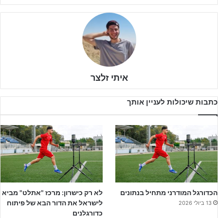
איתי זלצר
כתבות שיכולות לעניין אותך
כפר שלם הגיעה למשחק בכושר נהדר וחמישה ניצחונות ליגה רצופים.
הכדורגל המודרני מתחיל בנתונים
לא רק כישרון: מרכז "אתלט" מביא
לישראל את הדור הבא של פיתוח
שוהם מצידה סיימה ב4 תוצאות תיקו בחמשת משחקי הליגה האחרונים,
13 ביולי 2026
כדורגלנים
תוצאה שיישמחו לסיים בה גם היום.