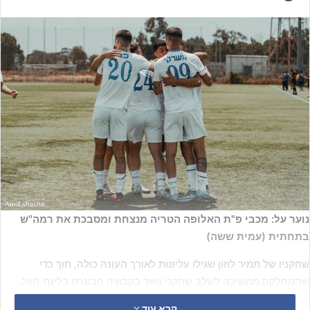
נוער על: מכבי פ"ת האלופה הטריה מנצחת ומסבכת את רמה"ש
בתחתית (עמית ששה)
שחקניו של תמיר לוזון שגילו עליונות לאורך העונה כולה, תוך כדי
שהמחלקה ממשיכה לשלב שחקני נוער בקבוצה הבוגרת בליגת העל,
רשמו הבוקר (שבת) ניצחון ליגה נוסף, ה-20 במספר, הפעם מול הפועל
קרא עוד