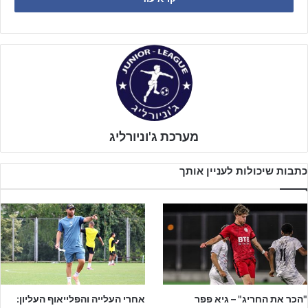
רמה"ש הנאבקת על חייה בליגת העל.
מערכת ג'וניורליג
כתבות שיכולות לעניין אותך
"הכר את החריג" – גיא פפר
אחרי העלייה והפלייאוף העליון:
אחרי 20 דקות בשליטה של מכבי פ"ת, הנעת כדור יפה של פ"ת באגף