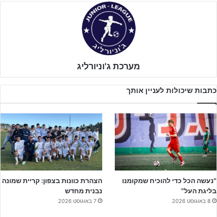
הווצאפ
, או אולי שמעת דרך מישהו או אפילו תפגוש אותו באימון הראשון
– ואתה מגלה שהוא ממש הולך להתחרות על העמדה שלך.
האמת, זה
רגע שיכול לערער ביטחון, הוא מערבב רגשות, ומכניס לדריכות.
בשנים האחרונות ליוויתי מאות שחקנים בתהליכים אישיים, זו סיטואציה
מערכת ג'וניורליג
די פופולרית שלא באמת מדלגת על אף אחד, וחשוב לי להעביר לך כמה
תובנות שאספתי- כי אולי זה רלוונטי עבורך ממש עכשיו, ואם לא, זה יהיה
כתבות שיכולות לעניין אותך
בעתיד הלא רחוק.
"נעשה הכל כדי להוכיח שמקומנו
הצהרת כוונות בצפון: קריית שמונה
בליגת העל"
נבנית מחדש
8 באוגוסט 2026
7 באוגוסט 2026