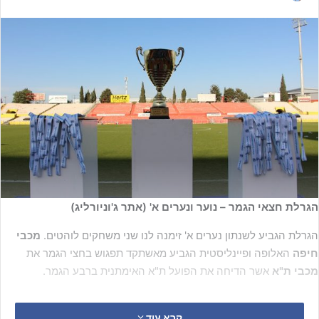
הגרלת חצאי הגמר – נוער ונערים א' (אתר ג'וניורליג)
הגרלת הגביע לשנתון נערים א' זימנה לנו שני משחקים לוהטים.
מכבי
חיפה
האלופה ופיינליסטית הגביע מאשתקד תפגוש בחצי הגמר את
מכבי ת"א
אשר הדיחה את הפועל ת"א האימתנית ברבע הגמר.
בני יהודה ת"א
אשר הדיחה את מכבי נתניה, תפגוש את
הפועל רעננה
קרא עוד