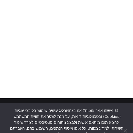
ראשי
כתבות
תכנים מקצועיים
תנאי שימוש
מדיניות אבטחה
🍪 מישהו אמר עוגיות? אנו בג׳וניורליג עושים שימוש בקובצי עוגיות
(Cookies) ובטכנולוגיות דומות, על מנת לשפר את חוויית המשתמש,
כתבו לנו
להציע תוכן מותאם אישית ולבצע ניתוחים סטטיסטיים לצורך שיפור
השירות. למידע מפורט על אופן איסוף הנתונים, השימוש בהם, העברתם
Instagram
YouTube
Facebook