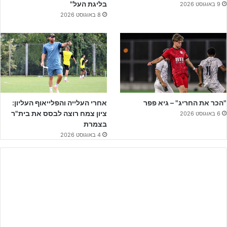
בליגת העל"
מאשתקד.
9 באוגוסט 2026
8 באוגוסט 2026
חצאי הגמר לשנתון הנוער יערכו ביום רביעי ה-
13/4
באצטדיון ר”ג,
משחק הגמר ייערך ביום שלישי ה-
26/4
באצטדיון המושבה.
"הכר את החריג" – גיא פפר
אחרי העלייה והפלייאוף העליון:
ציון צמח רוצה לבסס את בית"ר
6 באוגוסט 2026
בצמרת
4 באוגוסט 2026