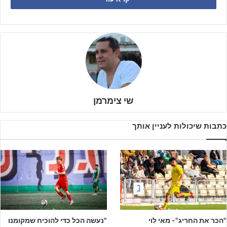
שהדיחה את בית"ר ירושלים. השתיים נפגשו במחזור האחרון בליגת העל
במשחק בו בני יהודה ניצחה את רעננה בתוצאה 3:2.
חצאי גמר הגביע לשנתון נערים א' יערכו ביום חמישי ה-
7/4
אצטדיון ר”ג.
משחק הגמר ייערך ביום שלישי ה-
26/4
באצטדיון המושבה.
שי צימרמן
כתבות שיכולות לעניין אותך
ספורט ישיר – רשת מובילה בארץ לציוד כדורגל מקצועי (לחצו על
הבאנר למעבר לאתר ספורט ישיר)
בחצאי הגמר לנוער, מחזיקת הגביע
מ.ס אשדוד
אשר הדיחה ברבע
הגמר את בית"ר ירושלים, תפגוש בדרכה להגן על התואר את
מכבי ת"א
האיכותית בחצי הגמר.
מכבי נתניה
הסינדרלה של רבע הגמר אשר
הדיחה את האלופה מכבי חיפה, תפגוש את
מכבי פ"ת
הפיינליסטית
"הכר את החריג"- מאי לוי
"נעשה הכל כדי להוכיח שמקומנו