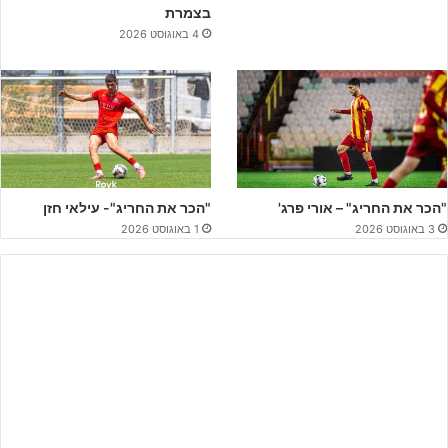
בצמרת
הירוק יקווה להשיג מקדמה לקראת הגומלין ה"ביתי" שייערך בנובמבר.
4 באוגוסט 2026
11 הפותחים שהעלה איתי מרדכי:
גלן אלווין, איילון ברוך, נעם
שטייפמן, אלעד אמיר, ינון פיינגזיכט, נבות רטנר, איתי סלומון, ליאל
נגת, נועם אילוק, דניאל דרזי וניב גבאי.
"הכר את החריג" – אורי פרג'
"הכר את החריג"- עילאי חזן
3 באוגוסט 2026
1 באוגוסט 2026
ליצירת קשר לחצו על הבאנר!!
לאחר רבע שעה של משחק הגיע השער הירוק הראשון.
הקפטן הירוק,
דניאל דרזי,
ניצל היטב בעיטת עונשין מ-11 מטרים כדי להעלות את
קבוצתו ליתרון חשוב.
שמונה דקות לסיום המחצית הראשונה התגובה הנגדית של אלופת