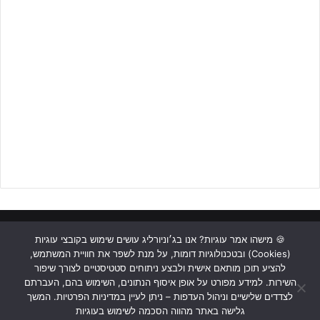
אוסטריה הגיעה, גם בפנדל. קוסטיץ' המקומי הכניע את
גלן אלוין
והוריד
את הקבוצות למחצית בשוויון 1-1.
האלופה הישראלית ניסתה למצוא את הפריצה המיוחלת במחצית השניה,
אך שני השערים נותרו נעולים והקבוצות נפרדו בשוויון.
כעת, הירוקים יחזרו לליגה כשיפגשו בשבת לדרבי חיפאי את הפועל
בקריית חיים, לאחר מכן זהו משחק ביתי מול קרית שמונה ואז הגומלין
ה"ביתי" בהונגריה.
ראשי
כתבות
תכנים מקצועיים
תנאי שימוש
מדיניות אבטחה
🍪 מישהו אמר עוגיות? אנו בג׳וניורליג עושים שימוש בקובצי עוגיות
(Cookies) ובטכנולוגיות דומות, על מנת לשפר את חוויית המשתמש,
כתבו לנו
להציע תוכן מותאם אישית ולבצע ניתוחים סטטיסטיים לצורך שיפור
לפרסום באתר ג'וניורליג – לחצו על הבאנר!!!
השירות. למידע מפורט על אופן איסוף הנתונים, השימוש בהם, העברתם
Instagram
YouTube
Facebook
לצדדים שלישיים וניהול העדפות – ניתן לעיין במדיניות הפרטיות. המשך
גלישה באתר מהווה הסכמה לשימוש בעוגיות