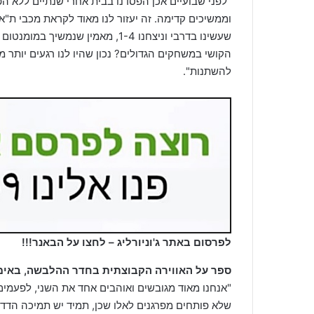
"לפני שבועיים אכן הפסדנו בבית אחרי שנתיים ללא ה
וממשיכים קדימה. זה יעזור לנו מאוד לקראת מכבי ת"א
שעשינו בדרבי וניצחנו 1-4, מאמין 
הקושי במשחקים הגדולים? נכון שהיו לנו רגעים יותר מא
להשתנות".
לפרסום באתר ג'וניורליג – לחצו על הבאנר!!!
ספר על האווירה הקבוצתית בחדר ההלבשה, באימו
"אנחנו מאוד מגובשים ואוהבים אחד את השני, לפעמי
שלא פותחים מפרגנים לאלו שכן, תמיד יש תמיכה הדדי