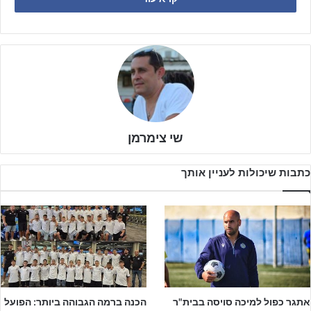
אחרי מחצית ראשונה שקולה הקבוצות ירדו להפסקת המחצית בשוויון
ללא שערים.
שי צימרמן
לפרסום באתר ג'וניורליג – לחצו על הבאנר!!!
כתבות שיכולות לעניין אותך
במחצית השנייה האורחים מסכנין שטרם ספגו שער חובה העונה, הצליחו
שוב לשמור על רשת נקייה כאשר כרבע שעה לסיום 90 הדקות, השופט
אבירן יחזקאל הורה על הנקודה הלבנה לאחר שחלוצה של סכנין ג׳ואד
חליל הוכשל ברחבה.
מוחמד מיעארי
הקפטן של בני סכנין לקח את האחריות ושלח את הכדור
לרשת – 1:0 לבני סכנין.
אתגר כפול למיכה סויסה בבית"ר
הכנה ברמה הגבוהה ביותר: הפועל