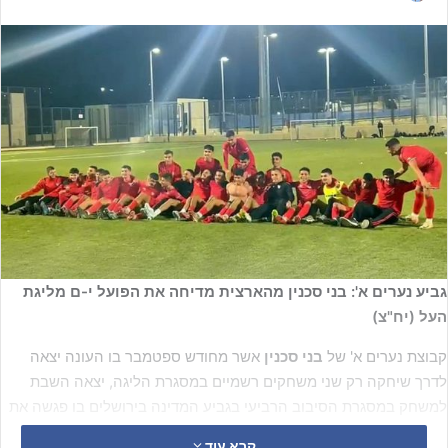
גביע נערים א': בני סכנין מהארצית מדיחה את הפועל י-ם מליגת
העל (יח"צ)
קבוצת נערים א' של
בני סכנין
אשר מחודש ספטמבר בו העונה יצאה
לדרך שיחקה רק שני משחקים רשמיים במסגרת הליגה, יצאה השבת
למשחק במסגרת הסיבוב הרביעי בגביע המדינה בירושלים בו פגשה את
הפועל המקומית מליגת העל.
קרא עוד