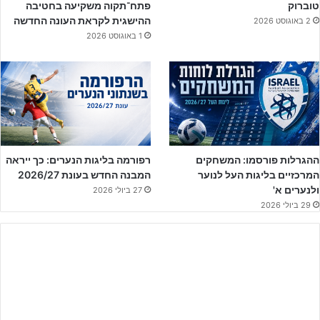
טוברוק
פתח־תקוה משקיעה בחטיבה
הפועל ירושלים שניסתה לחזור למשחק לא השכילה לכבוש לראשונה
ההישגית לקראת העונה החדשה
2 באוגוסט 2026
העונה לשערה של סכנין בעוד האורחת יצאה להתקפות מעבר והייתה
1 באוגוסט 2026
קרובה לכבוש שער נוסף.
ההגרלות פורסמו: המשחקים
רפורמה בליגות הנערים: כך ייראה
המרכזיים בליגות העל לנוער
המבנה החדש בעונת 2026/27
ולנערים א'
27 ביולי 2026
29 ביולי 2026
ליצירת קשר לחצו על הבאנר!!
בסיום הסינדרלה מהארצית בני סכנין מדיחה את הפועל ירושלים מליגת