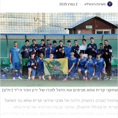
מערכת ג'וניורליג
2 במרץ 2025
שחקני קרית אתא מניפים את הדגל לזכרו של ירון זוהר הי"ד (יח"צ)
אתמול (שבת) במשחק הליגה של
מכבי עירוני קרית אתא
נגד
הפועל
קרית ים (נהלל יזרעאל)
, שחקני קבוצת נערים א' של קרית אתא
שעושים עונה נפלאה בראשות המאמן
מיכה כהן
ונאבקים על עליית ליגה,