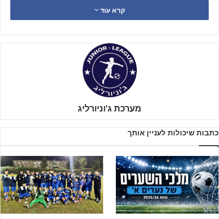
הנציחו את זכרו של סמל
ירון זוהר
לוחם גולני שגדל למד והתחנך בעיר
קרא עוד
קרית אתא ונפל בקרב ב 7.10 ליד מחסום ארז.
ירון בנם של ליהי ועמרם ואח של עופרי וגיא גדל בקריית אתא והיה חבר
קרוב של חלק משחקני נערים א' של קרית אתא. הוא היה שחקן כדורגל
מקצועי מגיל 6 אך בגיל 17 החליט לנטוש את חלום הכדורגל והקריירה
המובטחת למען שירות צבאי. כך מצא את עצמו מתגייס בסוף 2022
לגולני.
מערכת ג'וניורליג
כתבות שיכולות לעניין אותך
לפרטים נוספים והרשמה – לחצו!!!
ב-7/10 ירון שהיה במחלקת מרגמות בתפקיד טען, לא היסס לרגע ותוך
מספר דקות כשהגיעו המחבלים, התחיל בלחימה. ירון ירה מעל 300