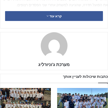
את הפועל חדרה, שהגיעה למשחק אחרי שני הפסדים רצופים.
קרא עוד
למרות פתיחת העונה החלשה, האורחים מחדרה הציגו משחק טוב ואף
שלטו בחלקים ממנו, אך יכולת מצוינת של השוער
אילות קארו
מנעה
מהם לכבוש והשאירה את ב"ש בתמונה.
כעשר דקות לסיום הגיעה ההכרעה: בעיטה של
עידן מולא
נהדפה על ידי
שוערה של חדרה, אך המחליף
אופיר בלזר
היה במקום ודחק מקרוב
לשער ריק – 0:1 להפועל ב"ש.
מערכת ג'וניורליג
בסיום, האדומים מבירת הנגב רשמו ניצחון שלישי רצוף מתחילת העונה,
שמירה ראשונה על רשת נקייה ומאזן מושלם שממצב אותם ככוח מוביל
כתבות שיכולות לעניין אותך
בצמרת ליגת העל נערים ב'.