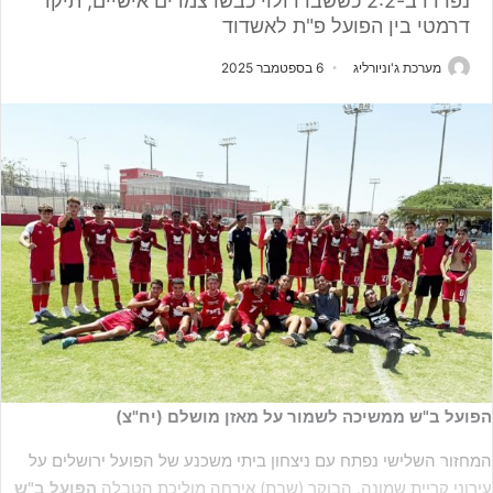
נפרדו ב-2:2 כששברו ולוי כבשו צמדים אישיים; תיקו
דרמטי בין הפועל פ"ת לאשדוד
מערכת ג'וניורליג
6 בספטמבר 2025
הפועל ב"ש ממשיכה לשמור על מאזן מושלם (יח"צ)
המחזור השלישי נפתח עם ניצחון ביתי משכנע של הפועל ירושלים על
עירוני קריית שמונה. הבוקר (שבת) אירחה מוליכת הטבלה
הפועל ב"ש