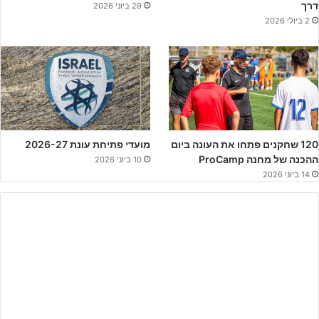
כשבאמתחתן 7 שערי חובה עד כה.
דרך
29 ביוני 2026
2 ביולי 2026
השקמה חן דרום שאירחה את המשחק הגיעו מאוד נחושים למשחק
הצמרת וכעבר כרבע שעה של משחק לירוי אוחנה הגביה כדור נהדר
לעמית סימון שסיים בנגיעה מהאוויר לרשת של עוצמה חולון – 0:1
למארחים.
120 שחקנים פתחו את העונה ביום
מועדי פתיחת עונת 2026-27
ההכנה של מחנה ProCamp
10 ביוני 2026
14 ביוני 2026
לפרסום באתר ג'וניורליג – לחצו על הבאנר!!!
שער היתרון של השקמה נטע ביטחון בשחקני רמת גן, כאשר שתי
הקבוצות הוכיחו יכולת טובה אך לאחר שלא נכבשו שערים נוספים עד
השריקה לסיום – השקמה חן דרום שומרת על מאזן מושלם וכובשת את
פסגת הליגה.