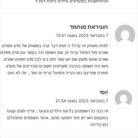
וההתחשבות במועדונים גדולים נראית לעין ‼️
ה
חוגיראת מוחמד
ג
7 בפברואר 2023 בשעה 13:51
י
לאיזה משחק זה קרה? כי אותו דבר קרה במשחק של מדון ספורט
ב
אירוע חמור
שהגיע לידיעת אתר ג'וניורליג מתאר שיבוץ לכאורה תמוה,
שוורם מול הפועל קרית ים, שם השופט היה בקשר עם מדון ספורט
:
בו האיגוד שיבץ שופט למשחק ליגה מכריע בין שתי קבוצות הנאבקות על
שוורם שהוא מאמן שם ויש קשר חזק בינו לבין מדון ספורט שוורם.
האליפות, כאשר לשופט המשחק לכאורה יש/היה קשרי עבודה וחברות
והוא היה השופט בהרבה משחקים חשובים ומכריעים של מעדון
עם אחד הצדדים.
ספורט שפרעם כמו נהריה והפועל קרית ים ועוד… וזה לא חוקי.
כל זאת לאחר שמועדון נוסף אשר לוקח חלק במאבקי הצמרת, כבר
ה
יוסי
התלונן בפי איגוד השופטים על שיבוץ זהה לפני כחודש,
מה שלא מנע
ג
7 בפברואר 2023 בשעה 21:34
מהאיגוד לשלוח את אותו שופט שוב
לשפוט במשחק מכריע בו אותו
י
מועדון לוקח חלק.
זה ככה כל השופטים בליגות הילדים והנוער…עדיף לשים קונוס
ב
במקומם הוא יתן יותר תפוקה מהם…איגוד השופטים מתנהלים
:
כמו בדיחה