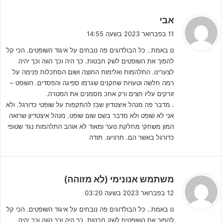
ה
אבי
ג
11 בפברואר 2023 בשעה 14:55
י
נו באמת.. כל הבולדוגים פה נובחים על איגוד השופטים. הכי קל
ב
להפוך את השופטים לשק חבטות. כך היה וכך הווה וכך יהיה
לפרטים נוספים לחצו על הבאנר!!!
:
לצערינו. התלהמות ואלימות החוצה ושום הסתכלות פנימה על
בידי אתר ג'וניורליג נמצאים תמונות אשר מחזקות את הקשר לכאורה בין
רמה חלשה וטעויות שחקנים שגרמו ספיגה והפסדים. השופט –
השופט לאותו מועדון.
זורקים עליו חצים ורק אחכ מסמנים את המטרה.
. מדבר פה מנהל איצטדיון שבז להתקפות על שופטי כדורגל. ולא
אני לא שופט ולא מדבר בשם שום שופט. מנהל איצטדיון שרואה
תגובת איגוד השופטים
: "המקרה המתואר נמצא כעת בטיפול, השופט
המון משחקי מחלקת נוער ומאוד לא אוהב התלהמות נגד שטופי
זומן לדיון משמעתי, לאחר הדיון נפיק את כל המסקנות והלקחים ונפעל
כדורגל באשר הם. תרגיעו. תודה
כמובן בהתאם.
צר לי מאוד שבכתבה אתה מתאר באופן לא מדויק כלל את הנעשה על פני
ה
משתמש אנונימי (לא מזוהה)
השטח בכדורגל הישראלי. איגוד השופטים מבצע פעולות רבות ומשקיע
ג
משאבים רבים בכל הקשור לשיפוט בליגות החובבניות ובליגות הנוער.
12 בפברואר 2023 בשעה 03:20
י
נו באמת.. כל הבולדוגים פה נובחים על איגוד השופטים. הכי קל
ב
האיגוד השנה הקים מערך חדש לגמרי אשר מכוון וממוקד לליגות הנוער
להפוך את השופטים לשק חבטות. כך היה וכך הווה וכך יהיה