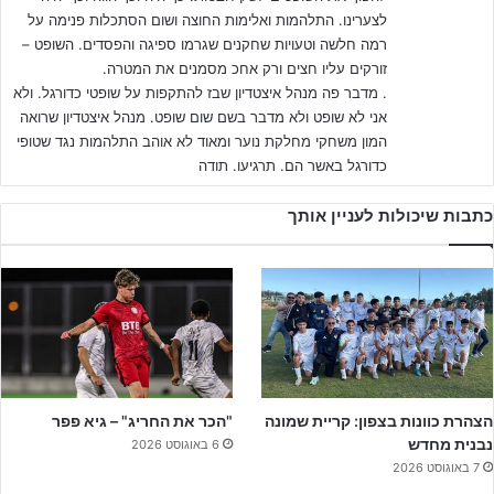
:
והליגות החובבניות והדבר כבר מניב את פירותיו, הן מבחינת גיוס
לצערינו. התלהמות ואלימות החוצה ושום הסתכלות פנימה על
רמה חלשה וטעויות שחקנים שגרמו ספיגה והפסדים. השופט –
השופטים, איכות השופטים, הסדר באזורים, מענה לקבוצות ולתקשורת
זורקים עליו חצים ורק אחכ מסמנים את המטרה.
וכו'.
. מדבר פה מנהל איצטדיון שבז להתקפות על שופטי כדורגל. ולא
אני לא שופט ולא מדבר בשם שום שופט. מנהל איצטדיון שרואה
קרה מקרה שלא היה צריך להתרחש ואנו נפיק את כל הלקחים, אך
המון משחקי מחלקת נוער ומאוד לא אוהב התלהמות נגד שטופי
הביקורת הנוקבת שלכם בעקבות מקרה ספציפי זה וההשלכה הגורפת
כדורגל באשר הם. תרגיעו. תודה
של אותו מקרה על המתרחש ב 800 משחקים נוספים שנערכו באותו
מחזור בליגות הנוער והילדים לא עניינית כלל!
כתבות שיכולות לעניין אותך
חשוב לי לסכם ולהבהיר אנו במגמה של שיפור אדיר בכל המתייחס
לשיפוט בליגות הנוער והנערים. היות ואני מאמין שיהיו מקרים של
התנהלות לא תקינה וכל מקרה ייבדק לגופו ואנו נפעל בהתאם למסקנות
הבדיקה.
אודה לכם מאוד שלא תציגו מצג שווא ותכתימו את האיגוד ואת ציבור
הצהרת כוונות בצפון: קריית שמונה
"הכר את החריג" – גיא פפר
השופטים שעושה את עבודתו נאמנה מידי יום במגרשים בתנאים לא
נבנית מחדש
6 באוגוסט 2026
תנאים".
7 באוגוסט 2026