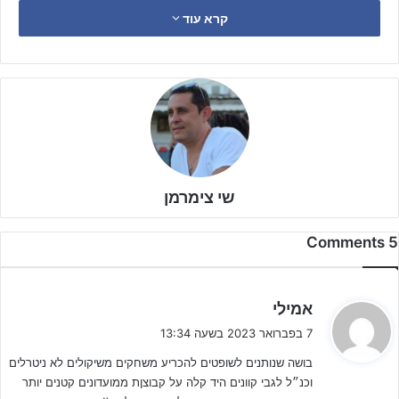
קדימה ואת התוצאות ניתן כבר לראות – אם בהישגים של הנבחרות
קרא עוד
הצעירות ואם בבמה שיותר ויותר שחקנים צעירים מקבלים בבוגרים.
אך עושה הרושם, כי בגזרת
איגוד השופטים
בכל מה שקשור למחלקות
הנוער –
המרחק עוד גדול, גדול מאוד וחייבת להיעשות חשיבה
מחודשת ועבודה רצינית באיגוד השופטים
, כדי לשדרג משמעותית את
ההתנהלות ורמת השיפוט במשחקי מחלקות הנוער.
שי צימרמן
5 Comments
ה
אמילי
ג
7 בפברואר 2023 בשעה 13:34
י
בושה שנותנים לשופטים להכריע משחקים משיקולים לא ניטרלים
ב
וכנ״ל לגבי קוונים היד קלה על קבוצןת ממועדונים קטנים יותר
: