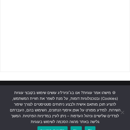
ראשי
כתבות
תכנים מקצועיים
תנאי שימוש
מדיניות אבטחה
🍪 מישהו אמר עוגיות? אנו בג׳וניורליג עושים שימוש בקובצי עוגיות
(Cookies) ובטכנולוגיות דומות, על מנת לשפר את חוויית המשתמש,
כתבו לנו
להציע תוכן מותאם אישית ולבצע ניתוחים סטטיסטיים לצורך שיפור
השירות. למידע מפורט על אופן איסוף הנתונים, השימוש בהם, העברתם
Instagram
YouTube
Facebook
לצדדים שלישיים וניהול העדפות – ניתן לעיין במדיניות הפרטיות. המשך
גלישה באתר מהווה הסכמה לשימוש בעוגיות