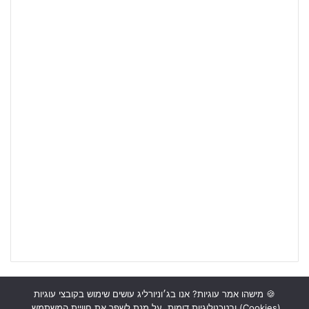
🍪 מישהו אמר עוגיות? אנו בג׳וניורליג עושים שימוש בקובצי עוגיות
(Cookies) ובטכנולוגיות דומות, על מנת לשפר את חוויית המשתמש,