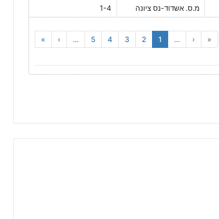
מ.ס. אשדוד-נס ציונה
1-4
»
›
...
5
4
3
2
1
...
‹
«