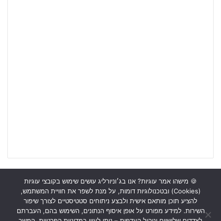
🍪 מישהו אמר עוגיות? אנו בג׳וניורליג עושים שימוש בקובצי עוגיות
(Cookies) ובטכנולוגיות דומות, על מנת לשפר את חוויית המשתמש,
ראשי
כתבות
תכנים מקצועיים
תנאי שימוש
מדיניות אבטחה
להציע תוכן מותאם אישית ולבצע ניתוחים סטטיסטיים לצורך שיפור
השירות. למידע מפורט על אופן איסוף הנתונים, השימוש בהם, העברתם
כתבו לנו
לצדדים שלישיים וניהול העדפות – ניתן לעיין במדיניות הפרטיות. המשך