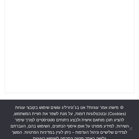
🍪 מישהו אמר עוגיות? אנו בג׳וניורליג עושים שימוש בקובצי עוגיות
(Cookies) ובטכנולוגיות דומות, על מנת לשפר את חוויית המשתמש,
ראשי
כתבות
תכנים מקצועיים
תנאי שימוש
מדיניות אבטחה
להציע תוכן מותאם אישית ולבצע ניתוחים סטטיסטיים לצורך שיפור
השירות. למידע מפורט על אופן איסוף הנתונים, השימוש בהם, העברתם
כתבו לנו
לצדדים שלישיים וניהול העדפות – ניתן לעיין במדיניות הפרטיות. המשך
גלישה באתר מהווה הסכמה לשימוש בעוגיות