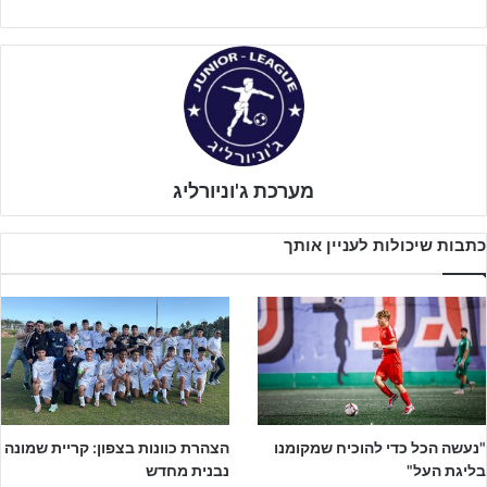
כל ילד או ילדה שדרכו אי פעם על מגרש כדורגל שמע את המונח "לא
מוסרים לי". עכשיו, כשירדת רגע לשחק בשכונה זה משהו אחד, אבל
שהמשחק זה המקצוע והקריירה, זה משהו אחר.
נכנסת למשחק, אתה חלק מהקבוצה, רץ בהתלהבות, צועק, מתקרב,
מבקש — ואף אחד לא מוסר לך. לא פעם, לא פעמיים. פשוט מתעלמים.
מערכת ג'וניורליג
כתבות שיכולות לעניין אותך
"נעשה הכל כדי להוכיח שמקומנו
הצהרת כוונות בצפון: קריית שמונה
בליגת העל"
נבנית מחדש