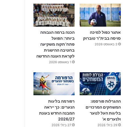
אתגר כפול למיכה
הכנה ברמה הגבוהה
סויסה בבית"ר טוברוק
ביותר: הפועל
פתח־תקוה משקיעה
2 באוגוסט 2026
בחטיבה ההישגית
לקראת העונה החדשה
1 באוגוסט 2026
ההגרלות פורסמו:
רפורמה בליגות
המשחקים המרכזיים
הנערים: כך ייראה
בליגות העל לנוער
המבנה החדש בעונת
ולנערים א'
2026/27
29 ביולי 2026
27 ביולי 2026