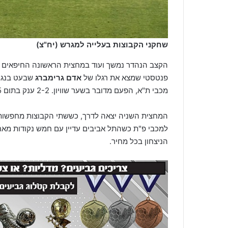
שחקני הקבוצות בעלייה למגרש (יח"צ)
הקצב הנהדר נמשך ועוד במחצית הראשונה החיפאים הש
פנטסטי שמצא את רגלו של
אדם גרימברג
שבעט בנגי
מכבי ת"א, הפעם מדובר בשער שוויון. 2-2 ענק בתום 45 דקות ראשונות קצביות.
המחצית השניה יצאה לדרך, כששתי הקבוצות מחפשות לי
למכבי פ"ת כשהתל אביבים עדיין עם חמש נקודות מאח
הניצחון בכל מחיר.