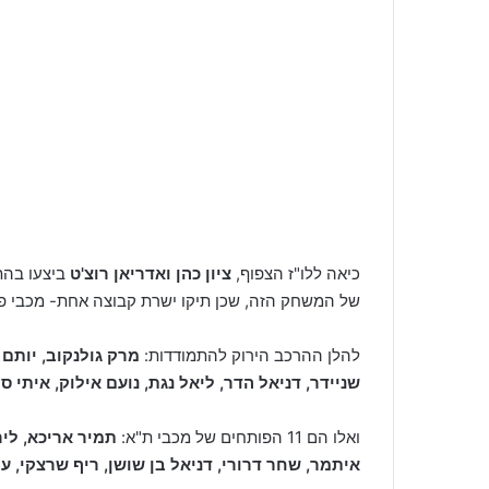
כיאה ללו"ז הצפוף,
ציון כהן ואדריאן רוצ'ט
ביצעו בהת
של המשחק הזה, שכן תיקו ישרת קבוצה אחת- מכבי פ"ת, שגברה 0-1 על רמת 
להלן ההרכב הירוק להתמודדות:
מרק גולנקוב, יותם 
שניידר, דניאל הדר, ליאל נגת, נועם אילוק, איתי ס
ואלו הם 11 הפותחים של מכבי ת"א:
תמיר אריכא, ליר
איתמר, שחר דרורי, דניאל בן שושן, ריף שרצקי, עיל