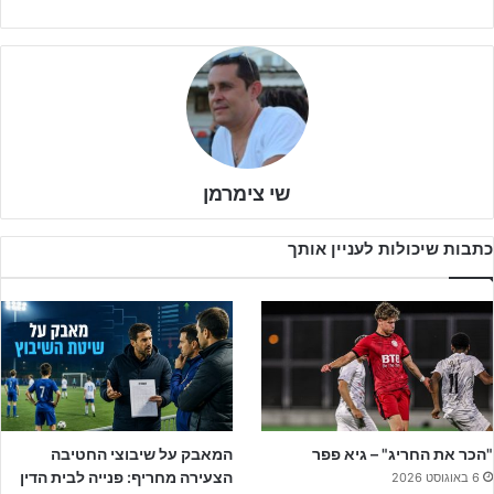
(31/8)
שי צימרמן
לפרטים נוספים והרשמה – לחצו!!!
כתבות שיכולות לעניין אותך
ליגת נערים א' על תחל ב 17 לאוגוסט, שאר הליגות בשנתון נערים א'
ייחלו ב-7 לספטמבר, שבוע קודם לכן ב-31/8 יהיה סיבוב ראשון בגביע
המדינה
ליגת נערים ב' על וליגת נערים ג' ארצית ייחלו ב-17 לאוגוסט, שאר הליגות
בשנתוני נערים ב' ונערים ג' ייחלו ב-7/9, שבוע קודם לכן (31/8) יתקיים
הסיבוב הראשון בגביע המדינה.
"הכר את החריג" – גיא פפר
המאבק על שיבוצי החטיבה
הצעירה מחריף: פנייה לבית הדין
6 באוגוסט 2026