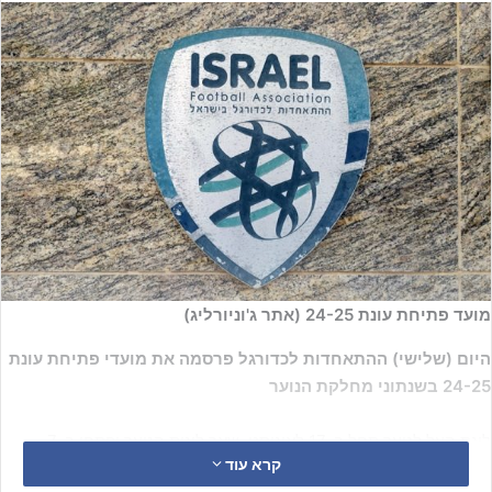
מועד פתיחת עונת 24-25 (אתר ג'וניורליג)
היום (שלישי) ההתאחדות לכדורגל פרסמה את מועדי פתיחת עונת
24-25 בשנתוני מחלקת הנוער
ליגת העל לנוער תחל ב-17 לאוגוסט, שאר ליגות הנוער יפתחו ב-7
קרא עוד
לספטמבר כאשר שבוע קודם לכן יתקיים הסיבוב הראשון בגביע המדינה