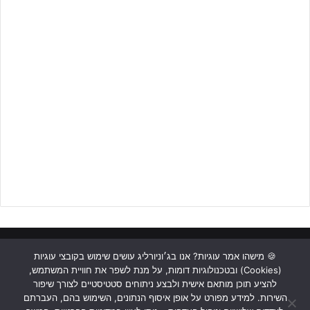
לפרסום באתר ג'וניורליג – לחצו על הבאנר!!!
ראשי
כתבות
תכנים מקצועיים
תנאי שימוש
מדיניות אבטחה
🍪 מישהו אמר עוגיות? אנו בג׳וניורליג עושים שימוש בקובצי עוגיות
(Cookies) ובטכנולוגיות דומות, על מנת לשפר את חוויית המשתמש,
כתבו לנו
להציע תוכן מותאם אישית ולבצע ניתוחים סטטיסטיים לצורך שיפור
השירות. למידע מפורט על אופן איסוף הנתונים, השימוש בהם, העברתם
Instagram
YouTube
Facebook