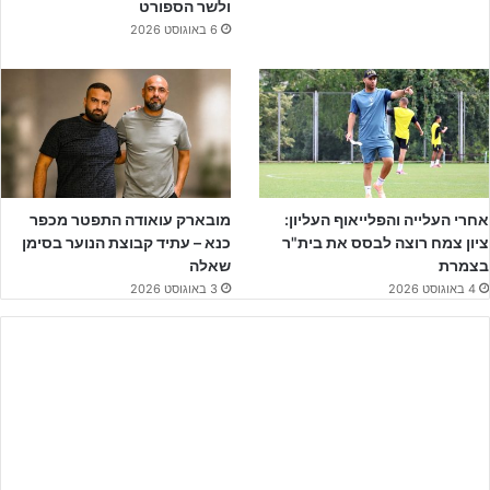
ולשר הספורט
6 באוגוסט 2026
אחרי העלייה והפלייאוף העליון:
מובארק עואודה התפטר מכפר
ציון צמח רוצה לבסס את בית"ר
כנא – עתיד קבוצת הנוער בסימן
בצמרת
שאלה
לקטלוג המלא – לחצו!!!
4 באוגוסט 2026
3 באוגוסט 2026
שנתוני ילדים א'-ג' ייחלו ב-26 לאוקטובר, שבוע קודם לכן (19/10)
הסיבוב הראשון בגביע המדינה.
שנתוני טרום א' הליגות ייחלו ב-2 לנובמבר, גביע שבוע קודם לכן (26
לאוקטובר)
שנתוני טרום ב'-ג' ייחלו ב-26 לאוקטובר.