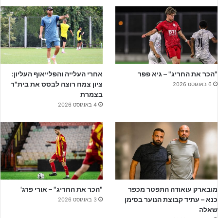
וגם חברתית ששיחקה כדורגל איכותי והתקפי".
"הכר את החריג" – גיא פפר
אחרי העלייה והפלייאוף העליון:
ציון צמח רוצה לבסס את בית"ר
6 באוגוסט 2026
בצמרת
4 באוגוסט 2026
מובארק עואודה התפטר מכפר
"הכר את החריג" – אורי פרג'
כנא – עתיד קבוצת הנוער בסימן
3 באוגוסט 2026
שאלה
התחושות מעורבות? מצד אחד שמחה כמובן על ההישג ההיסטורי