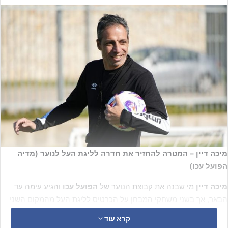
מיכה דיין – המטרה להחזיר את חדרה לליגת העל לנוער (מדיה
הפועל עכו)
מיכה דיין
מי שבנה את קבוצת הנוער של
הפועל עכו
והגיע עימה עד
הבאר, אך בשני משחקי המבחן על הכרטיס לליגת העל מהמקום השני
בליגה הלאומית כבר לא עמד על הקווים, כשהקבוצה שהוביל כל העונה
קרא עוד
צלחה את משחקי המבחן עם העפלה היסטורית לליגת העל, ניצב כעת