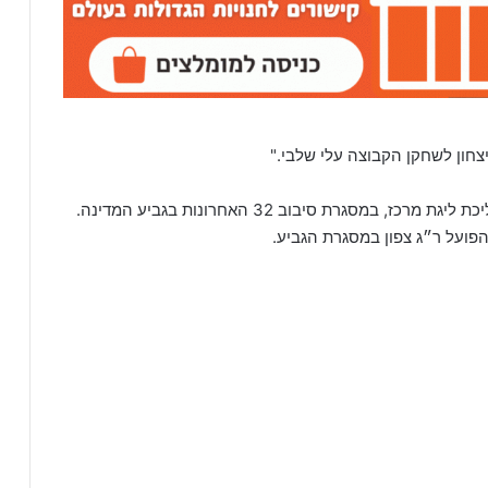
חון לשחקן הקבוצה עלי שלבי."
ברביעי תארח נהלל יזרעאל בביתה את מכבי פ״ת, מוליכת ליגת מרכז, במסגרת סיבוב 32 האחרונות בגביע המדינה.
הפועל ר״ג צפון במסגרת הגביע.