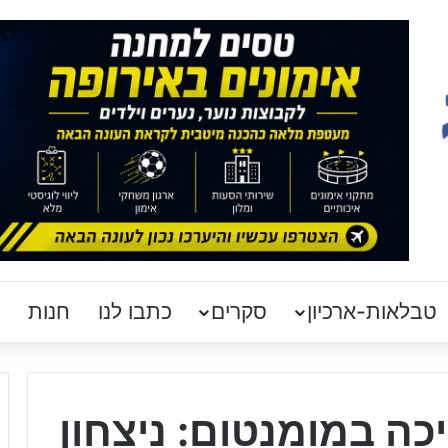
טבלאות-ארכיון
סקרים
כתבו לנו
חנות
ה במומנטום: ניצחון