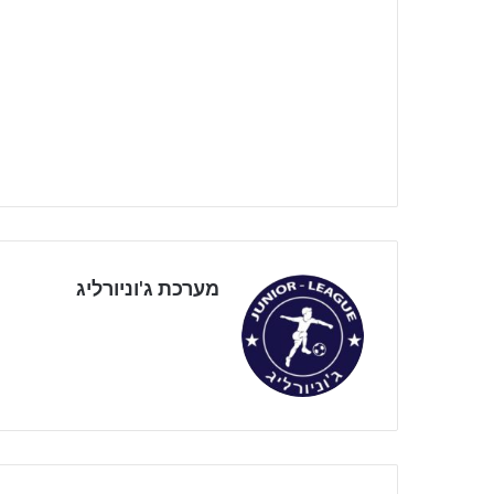
מערכת ג'וניורליג